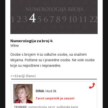
TEHNIKE:
astrologija, sudbinske karte, tarot
Broj tel: 0901/640-640
96 RSD/min
VESNA BURCSA
/ Kod 55
Numerologija za broj 4
Vrline
Tarot savjetnik je slobodan
Osobe s brojem 4 su odlučne osobe, sa snažnim
TEHNIKE:
tarot, psihološki razgovori
idejama. Poštene su i pravedne osobe. Ne vole osobe
Broj tel: 0901/640-640
koje su nepoštene i nepravedne.
96 RSD/min
<<Stariji članci
DINA
/ Kod 38
Tarot savjetnik je zauzet
TEHNIKE:
numerologija, tarot, sudbinske karte