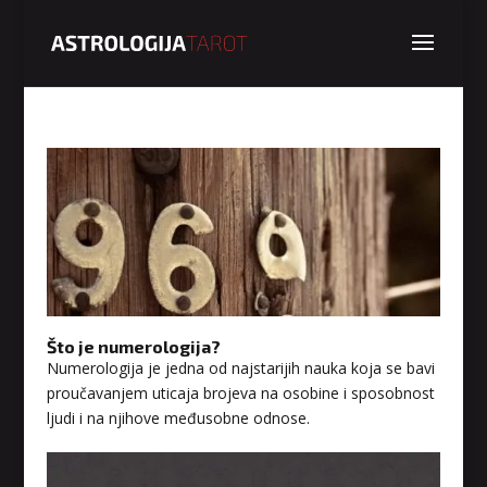
Što je numerologija?
Numerologija je jedna od najstarijih nauka koja se bavi
proučavanjem uticaja brojeva na osobine i sposobnost
ljudi i na njihove međusobne odnose.