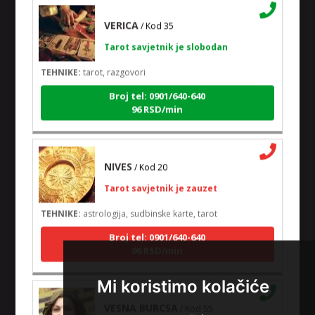
VERICA
/ Kod 35
Tarot savjetnik je slobodan
TEHNIKE:
tarot, razgovori
Broj tel: 0901/640-640
96 RSD/min
NIVES
/ Kod 20
Tarot savjetnik je zauzet
TEHNIKE:
astrologija, sudbinske karte, tarot
Broj tel: 0901/640-640
96 RSD/min
Mi koristimo kolačiće
VESNA BURCSA
/ Kod 55