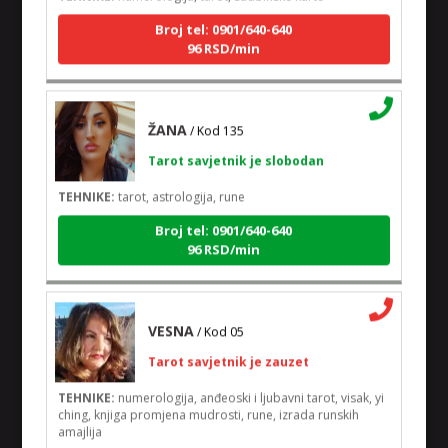
Broj tel: 0901/640-640
96 RSD/min
ŽANA
/ Kod 135
Tarot savjetnik je slobodan
TEHNIKE:
tarot, astrologija, rune
Broj tel: 0901/640-640
96 RSD/min
VESNA
/ Kod 05
Tarot savjetnik je zauzet
TEHNIKE:
numerologija, anđeoski i ljubavni tarot, visak, yi
ching, knjiga promjena mudrosti, rune, izrada runskih
amajlija