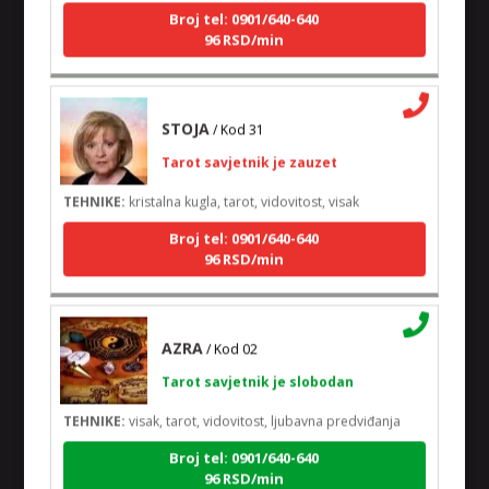
Broj tel: 0901/640-640
96 RSD/min
STOJA
/ Kod 31
Tarot savjetnik je zauzet
TEHNIKE:
kristalna kugla, tarot, vidovitost, visak
Broj tel: 0901/640-640
96 RSD/min
AZRA
/ Kod 02
Tarot savjetnik je slobodan
TEHNIKE:
visak, tarot, vidovitost, ljubavna predviđanja
Broj tel: 0901/640-640
96 RSD/min