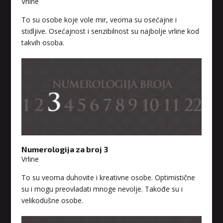
Vrline
To su osobe koje vole mir, veoma su osećajne i
stidljive. Osećajnost i senzibilnost su najbolje vrline kod
takvih osoba.
Numerologija za broj 3
Vrline
To su veoma duhovite i kreativne osobe. Optimistične
su i mogu preovladati mnoge nevolje. Takođe su i
velikodušne osobe.
NIVES
/ Kod 20
Tarot savjetnik je zauzet