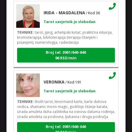
IRIDA - MAGDALENA
/ Kod 36
Tarot savjetnik je slobodan
TEHNIKE:
tarot, jijing, arhetipski kotač, praktična intuicija,
kromoterapija, biblioterapija (terapija čitanjem i
pisanjem), numerologija, radiestezija
Broj tel: 0901/640-640
96 RSD/min
VERONIKA
/ Kod 191
Tarot savjetnik je slobodan
TEHNIKE:
thoth tarot, lenormand karte, karte duhova
vodica, shamanic moon magic, godišnje čitanje karata,
izrada amuleta duha zaštitnika na osnovu datuma rođenja,
izrada amuleta za poslovna, ljubavna i druga područja
Broj tel: 0901/640-640
96 RSD/min