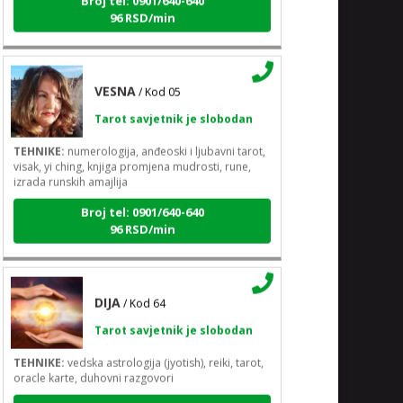
96 RSD/min
VESNA
/ Kod 05
Tarot savjetnik je slobodan
TEHNIKE:
numerologija, anđeoski i ljubavni tarot,
visak, yi ching, knjiga promjena mudrosti, rune,
izrada runskih amajlija
Broj tel: 0901/640-640
96 RSD/min
DIJA
/ Kod 64
Tarot savjetnik je slobodan
TEHNIKE:
vedska astrologija (jyotish), reiki, tarot,
oracle karte, duhovni razgovori
Broj tel: 0901/640-640