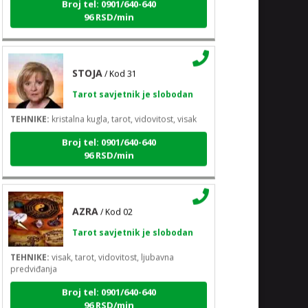
96 RSD/min
STOJA
/ Kod 31
Tarot savjetnik je slobodan
TEHNIKE:
kristalna kugla, tarot, vidovitost, visak
Broj tel: 0901/640-640
96 RSD/min
AZRA
/ Kod 02
Tarot savjetnik je slobodan
TEHNIKE:
visak, tarot, vidovitost, ljubavna
predviđanja
Broj tel: 0901/640-640
96 RSD/min