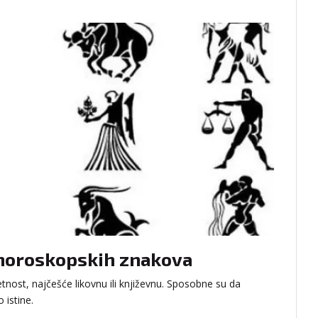
e horoskopskih znakova
nost, najčešće likovnu ili književnu. Sposobne su da
 istine.