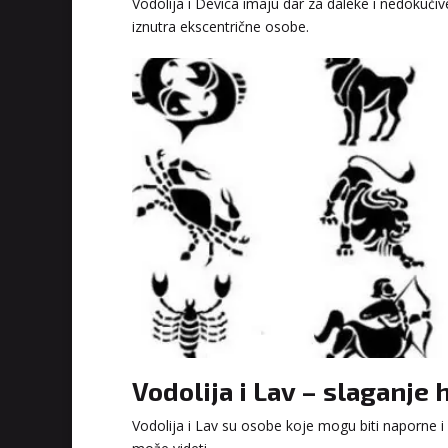
Vodolija i Devica imaju dar za daleke i nedokučive
iznutra ekscentrične osobe.
Vodolija i Lav – slaganj
Vodolija i Lav su osobe koje mogu biti naporne i 