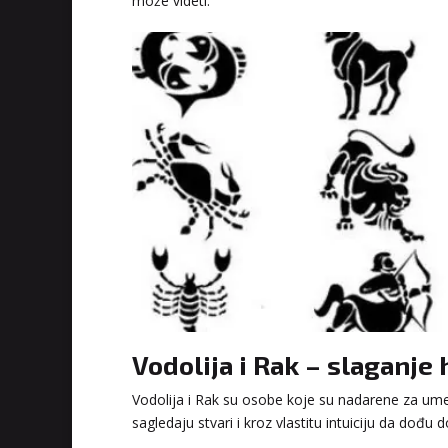
može videti.
Vodolija i Rak – slaganj
Vodolija i Rak su osobe koje su nadarene za umet
sagledaju stvari i kroz vlastitu intuiciju da dođu do