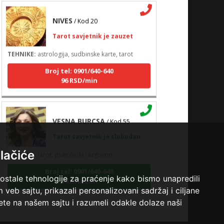
NIVES
/ Kod 20
Tarot savjetnik je zauzet
TEHNIKE:
astrologija, sudbinske karte, tarot
Broj tel: 0901/640-640
96 RSD/min
VESNA BURCSA
/ Kod 55
Tarot savjetnik je slobodan
TEHNIKE:
tarot, psihološki razgovori
lačiće
Broj tel: 0901/640-640
96 RSD/min
 ostale tehnologije za praćenje kako bismo unapredili
veb sajtu, prikazali personalizovani sadržaj i ciljane
sete na našem sajtu i razumeli odakle dolaze naši
DI (DIJANA)
/ Kod 67