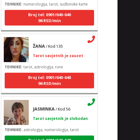
Broj tel: 0901/640-640
96 RSD/min
ŽANA
/ Kod 135
Tarot savjetnik je zauzet
TEHNIKE:
tarot, astrologija, rune
Broj tel: 0901/640-640
96 RSD/min
JASMINKA
/ Kod 56
Tarot savjetnik je slobodan
TEHNIKE:
astrologija, numerologija, tarot
Broj tel: 0901/640-640