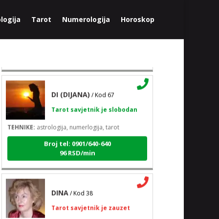
Tarot savjetnik je slobodan
logija
Tarot
Numerologija
Horoskop
TEHNIKE:
tarot, psihološki razgovori
Broj tel: 0901/640-640
96 RSD/min
DI (DIJANA)
/ Kod 67
Tarot savjetnik je slobodan
TEHNIKE:
astrologija, numerlogija, tarot
Broj tel: 0901/640-640
96 RSD/min
DINA
/ Kod 38
Tarot savjetnik je zauzet
TEHNIKE:
numerologija, tarot, sudbinske karte