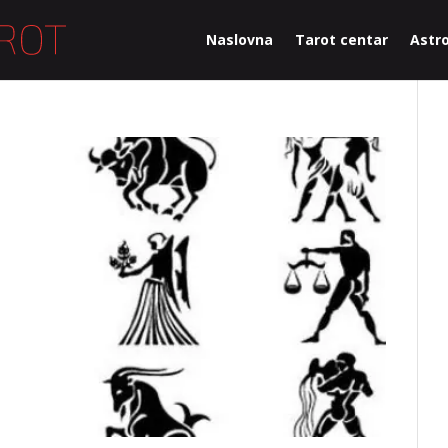
Naslovna
Tarot centar
Astro