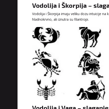
Vodolija i Škorpija – sla
Vodolija i Škorpija imaju veliku dozu intuicije n
hladnokrvno, ali iznutra su filantropi.
Vodolija i Vaga – slagan