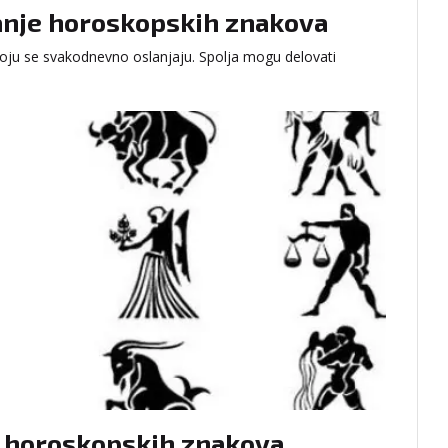
ganje horoskopskih znakova
a koju se svakodnevno oslanjaju. Spolja mogu delovati
je horoskopskih znakova