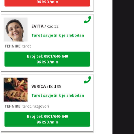
EVITA
/ Kod 52
Tarot savjetnik je slobodan
TEHNIKE:
tarot
Broj tel: 0901/640-640
96 RSD/min
VERICA
/ Kod 35
Tarot savjetnik je slobodan
TEHNIKE:
tarot, razgovori
Broj tel: 0901/640-640
96 RSD/min