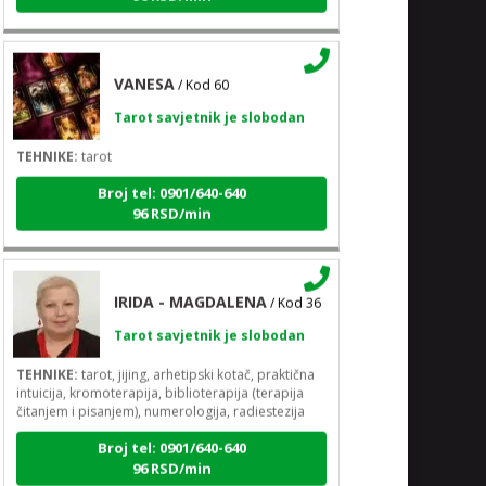
VANESA
/ Kod 60
Tarot savjetnik je slobodan
TEHNIKE:
tarot
Broj tel: 0901/640-640
96 RSD/min
IRIDA - MAGDALENA
/ Kod 36
Tarot savjetnik je slobodan
TEHNIKE:
tarot, jijing, arhetipski kotač, praktična
intuicija, kromoterapija, biblioterapija (terapija
čitanjem i pisanjem), numerologija, radiestezija
Broj tel: 0901/640-640
96 RSD/min