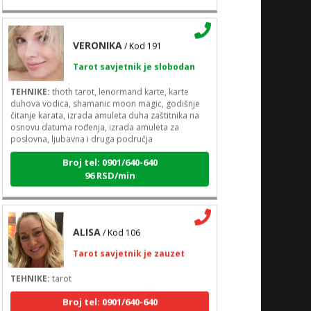
VERONIKA
/ Kod 191
Tarot savjetnik je slobodan
TEHNIKE:
thoth tarot, lenormand karte, karte
duhova vodica, shamanic moon magic, godišnje
čitanje karata, izrada amuleta duha zaštitnika na
osnovu datuma rođenja, izrada amuleta za
poslovna, ljubavna i druga područja
Broj tel: 0901/640-640
96 RSD/min
ALISA
/ Kod 106
Tarot savjetnik je zauzet
TEHNIKE:
tarot
Broj tel: 0901/640-640
96 RSD/min