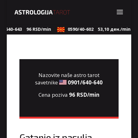
01/640-643
96 RSD/min
0590/40-602
53,10 ден./min
Nazovite naše astro tarot
savetnike
0901/640-640
Cena poziva
96 RSD/min
Gatanje iz pasulja