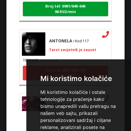
Broj tel: 0901/640-640
96 RSD/min
ANTONELA
/ Kod 117
Tarot savjetnik je zauzet
TEHNIKE:
tarot, visak
Broj tel: 0901/640-640
96 RSD/min
Mi koristimo kolačiće
Mi koristimo kolačiće i ostale
tehnologije za praćenje kako
LUCIJA
/ Kod #136
bismo unapredili vašu pretragu na
našem veb sajtu, prikazali
Tarot savjetnik je zauzet
personalizovani sadržaj i ciljane
TEHNIKE:
sudbinske karte, anđeoske poruke
reklame, analizirali posete na