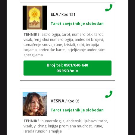
ELA
/ Kod 151
Tarot savjetnik je slobodan
TEHNIKE:
astrologija, tarot, numerološki tarot,
visak, feng shui numerologija, anđeoski brojevi,
tumačenje snova, rune, kristali, reiki, terapija
bojama, anđeoske karte, iscjeljivanje anđeoskim
energijama
Broj tel: 0901/640-640
96 RSD/min
VESNA
/ Kod 05
Tarot savjetnik je slobodan
TEHNIKE:
numerologija, anđeoski i ljubavni tarot,
visak, yi ching, knjiga promjena mudrosti, rune,
izrada runskih amajlija