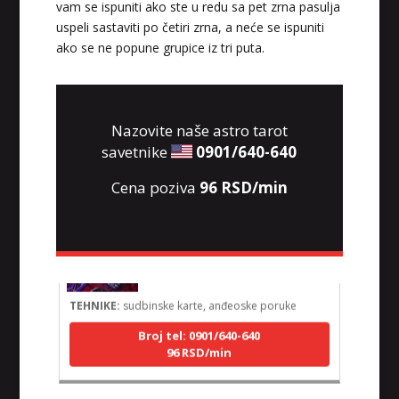
vam se ispuniti ako ste u redu sa pet zrna pasulja
uspeli sastaviti po četiri zrna, a neće se ispuniti
ako se ne popune grupice iz tri puta.
Nazovite naše astro tarot
savetnike
0901/640-640
Cena poziva
96 RSD/min
LUCIJA
/ Kod #136
Tarot savjetnik je zauzet
TEHNIKE:
sudbinske karte, anđeoske poruke
Broj tel: 0901/640-640
96 RSD/min