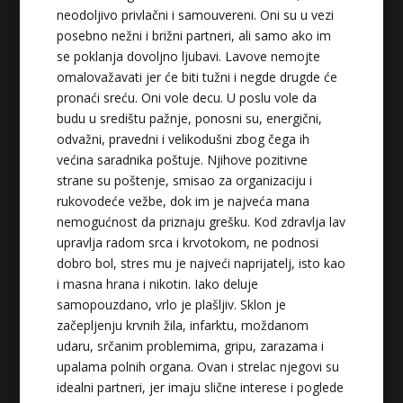
neodoljivo privlačni i samouvereni. Oni su u vezi
posebno nežni i brižni partneri, ali samo ako im
se poklanja dovoljno ljubavi. Lavove nemojte
omalovažavati jer će biti tužni i negde drugde će
pronaći sreću. Oni vole decu. U poslu vole da
budu u središtu pažnje, ponosni su, energični,
odvažni, pravedni i velikodušni zbog čega ih
većina saradnika poštuje. Njihove pozitivne
strane su poštenje, smisao za organizaciju i
rukovodeće vežbe, dok im je najveća mana
nemogućnost da priznaju grešku. Kod zdravlja lav
upravlja radom srca i krvotokom, ne podnosi
dobro bol, stres mu je najveći naprijatelj, isto kao
i masna hrana i nikotin. Iako deluje
samopouzdano, vrlo je plašljiv. Sklon je
začepljenju krvnih žila, infarktu, moždanom
udaru, srčanim problemima, gripu, zarazama i
upalama polnih organa. Ovan i strelac njegovi su
idealni partneri, jer imaju slične interese i poglede