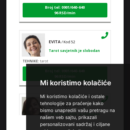
Broj tel: 0901/640-640
96 RSD/min
EVITA
/ Kod 52
Tarot savjetnik je slobodan
TEHNIKE:
tarot
Broj tel: 0901/640-640
96 RSD/min
Mi koristimo kolačiće
Mi koristimo kolačiće i ostale
VIKTORIJA
/ Kod 369
tehnologije za praćenje kako
bismo unapredili vašu pretragu na
Tarot savjetnik je slobodan
našem veb sajtu, prikazali
TEHNIKE:
astrologija, numerologija, tarot,
personalizovani sadržaj i ciljane
radiestezija