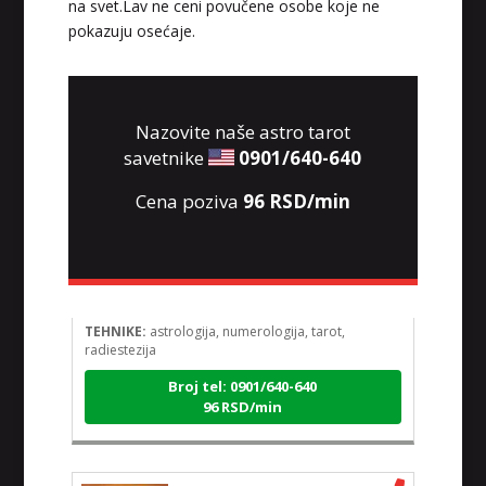
na svet.Lav ne ceni povučene osobe koje ne
pokazuju osećaje.
Nazovite naše astro tarot
savetnike
0901/640-640
Cena poziva
96 RSD/min
VIKTORIJA
/ Kod 369
Tarot savjetnik je slobodan
TEHNIKE:
astrologija, numerologija, tarot,
radiestezija
Broj tel: 0901/640-640
96 RSD/min