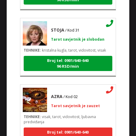
STOJA
/ Kod 31
Tarot savjetnik je slobodan
TEHNIKE:
kristalna kugla, tarot, vidovitost, visak
Broj tel: 0901/640-640
96 RSD/min
AZRA
/ Kod 02
Tarot savjetnik je zauzet
TEHNIKE:
visak, tarot, vidovitost, ljubavna
predviđanja
Broj tel: 0901/640-640
96 RSD/min