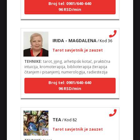
Broj tel: 0901/640-640
96 RSD/min
IRIDA - MAGDALENA
/ Kod 36
Tarot savjetnik je zauzet
TEHNIKE:
tarot, jijing, arhetipski kotač, praktična
intuicija, kromoterapija, biblioterapija (terapija
čitanjem i pisanjem), numerologija, radiestezija
Broj tel: 0901/640-640
96 RSD/min
TEA
/ Kod 82
Tarot savjetnik je zauzet
TEHNIKE:
tarot