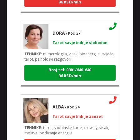
DORA
/ Kod 37
Tarot savjetnik je slobodan
TEHNIKE:
numerologija, visak, bioenergija, svijeće,
tarot, psihološki razgovori
Broj tel: 0901/640-640
96 RSD/min
ALBA
/ Kod 24
Tarot savjetnik je zauzet
TEHNIKE:
tarot, sudbinske karte, crowley, visak,
molitve, podizanje energije