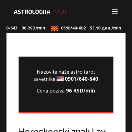
640-643
96 RSD/min
0590/40-602
53,10 ден./min
Nazovite naše astro tarot
savetnike
0901/640-640
Cena poziva
96 RSD/min
Horoskopski znak Lav