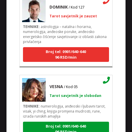
DOMINIK
/ Kod 127
Tarot savjetnik je zauzet
TEHNIKE:
astrologija – natalna i horarna,
numerologija, anđeoske poruke, anđeosko
energetsko čišćenje savjetovanje iz oblasti zakona
privlačenja
Broj tel: 0901/640-640
96 RSD/min
VESNA
/ Kod 05
Tarot savjetnik je slobodan
TEHNIKE:
numerologija, anđeoski i ljubavni tarot,
visak, yi ching, knjiga promjena mudrosti, rune,
izrada runskih amajlija
Broj tel: 0901/640-640
96 RSD/min