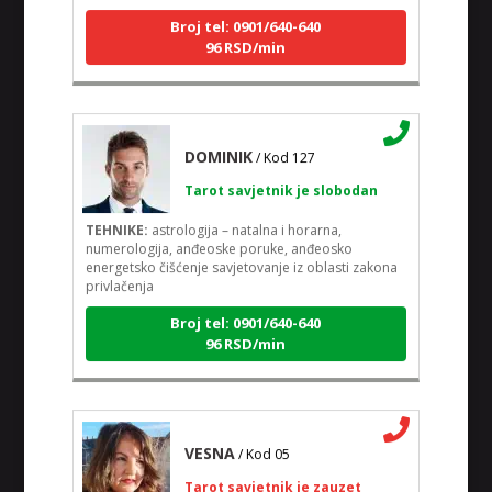
Broj tel: 0901/640-640
96 RSD/min
DOMINIK
/ Kod 127
Tarot savjetnik je slobodan
TEHNIKE:
astrologija – natalna i horarna,
numerologija, anđeoske poruke, anđeosko
energetsko čišćenje savjetovanje iz oblasti zakona
privlačenja
Broj tel: 0901/640-640
96 RSD/min
VESNA
/ Kod 05
Tarot savjetnik je zauzet