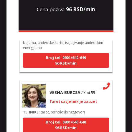
ELA
/ Kod 151
Cena poziva
96 RSD/min
Tarot savjetnik je zauzet
TEHNIKE:
astrologija, tarot, numerološki tarot,
visak, feng shui numerologija, anđeoski brojevi,
tumačenje snova, rune, kristali, reiki, terapija
bojama, anđeoske karte, iscjeljivanje anđeoskim
energijama
Broj tel: 0901/640-640
96 RSD/min
VESNA BURCSA
/ Kod 55
Tarot savjetnik je zauzet
TEHNIKE:
tarot, psihološki razgovori
Broj tel: 0901/640-640
96 RSD/min