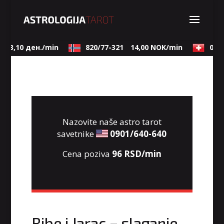
53,10 ден./min
820/77-321
14,00 NOK/min
0901
Nazovite naše astro tarot
savetnike
0901/640-640
Cena poziva
96 RSD/min
Ribe i Jarac – slaganje