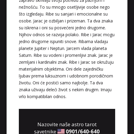
zapravo skrivaju svoju potrebu za pažnjom i
nežnošću. To su mnogo osetljivije osobe nego
što izgledaju. Ribe su sanjari i emocionalne su
osobe. Jarac je ozbiljan i prizeman. Ta dva znaka
su iskrena i oni su posvećeni jedno drugome.
Njihov odnos se razvija polako. Ribe i Jarac mogu
jedno drugome ispuniti snove. Ribama vladaju
planete Jupiter i Neptun. Jarcem vlada planeta
Saturn. Ribe su vodeni i promenljivi znak. Jarac je
zemljani i kardinalni znak. Ribe i Jarac se okružuju
materijalnim objektima. Oni dele zajedničku
VIKTORIJA
/ Kod 369
ljubav prema luksuznom i udobnom porodičnom
Tarot savjetnik je zauzet
životu. Oni će postići samo najbolje. Ta dva
znaka uživaju deleći život s nekim drugim. Imaju
TEHNIKE:
astrologija, numerologija, tarot,
radiestezija
vrlo kompatibilan odnos.
Broj tel: 0901/640-640
96 RSD/min
Nazovite naše astro tarot
savetnike
0901/640-640