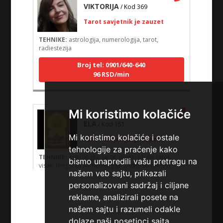
VIKTORIJA
/ Kod 369
Tarot savjetnik je zauzet
TEHNIKE:
astrologija, numerologija, tarot,
radiestezija
Broj tel: 0901/640-640
96 RSD/min
Mi koristimo kolačiće
ELA
/ Kod 151
Tarot savjetnik je zauzet
Mi koristimo kolačiće i ostale
tehnologije za praćenje kako
TEHNIKE:
astrologija, tarot, numerološki tarot,
bismo unapredili vašu pretragu na
visak, feng shui numerologija, anđeoski brojevi,
tumačenje snova, rune, kristali, reiki, terapija
našem veb sajtu, prikazali
bojama, anđeoske karte, iscjeljivanje anđeoskim
personalizovani sadržaj i ciljane
energijama
reklame, analizirali posete na
Broj tel: 0901/640-640
našem sajtu i razumeli odakle
96 RSD/min
dolaze naši posetioci sajta.