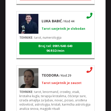
LUKA BABIĆ
/ Kod 44
Tarot savjetnik je slobodan
TEHNIKE:
tarot, numerologija
Broj tel: 0901/640-640
96 RSD/min
TEODORA
/ Kod 29
Tarot savjetnik je zauzet
TEHNIKE:
tarot, lenormand, crowley, visak,
kristalna kugla, terapija kristalima, čišćenje sure,
izrada amajlija za ljubav, novac, posao, urođena
vidovitost, astrologija, kristali, karmička astrologija
analiza snova, magijski rituali