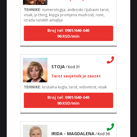
TEHNIKE:
numerologija, anđeoski i ljubavni tarot,
visak, yi ching, knjiga promjena mudrosti, rune,
izrada runskih amajlija
Broj tel: 0901/640-640
96 RSD/min
STOJA
/ Kod 31
Tarot savjetnik je zauzet
TEHNIKE:
kristalna kugla, tarot, vidovitost, visak
Broj tel: 0901/640-640
96 RSD/min
IRIDA - MAGDALENA
/ Kod 36