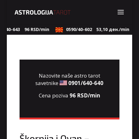
/640-643
96 RSD/min
0590/40-602
53,10 ден./min
Nazovite naše astro tarot
savetnike
0901/640-640
Cena poziva
96 RSD/min
Škorpija i Ovan –