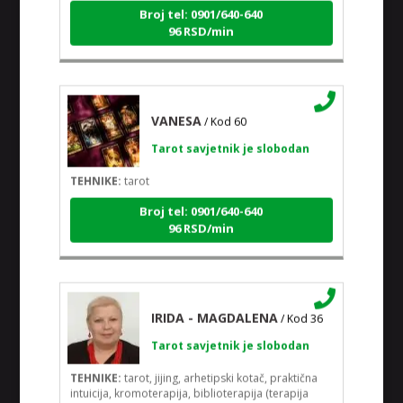
Broj tel: 0901/640-640
96 RSD/min
VANESA
/ Kod 60
Tarot savjetnik je slobodan
TEHNIKE:
tarot
Broj tel: 0901/640-640
96 RSD/min
IRIDA - MAGDALENA
/ Kod 36
Tarot savjetnik je slobodan
TEHNIKE:
tarot, jijing, arhetipski kotač, praktična
intuicija, kromoterapija, biblioterapija (terapija
čitanjem i pisanjem), numerologija, radiestezija