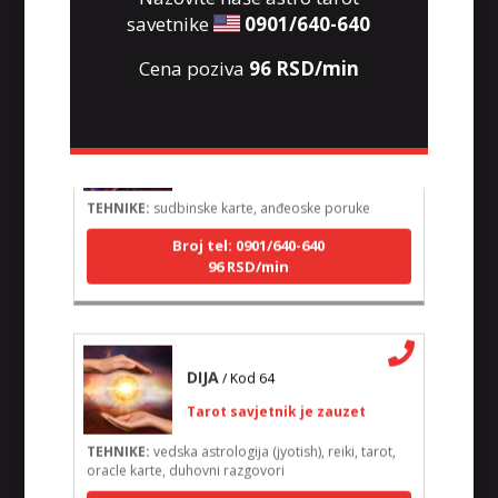
savetnike
0901/640-640
Cena poziva
96 RSD/min
LUCIJA
/ Kod #136
Tarot savjetnik je zauzet
TEHNIKE:
sudbinske karte, anđeoske poruke
Broj tel: 0901/640-640
96 RSD/min
DIJA
/ Kod 64
Tarot savjetnik je zauzet
TEHNIKE:
vedska astrologija (jyotish), reiki, tarot,
oracle karte, duhovni razgovori