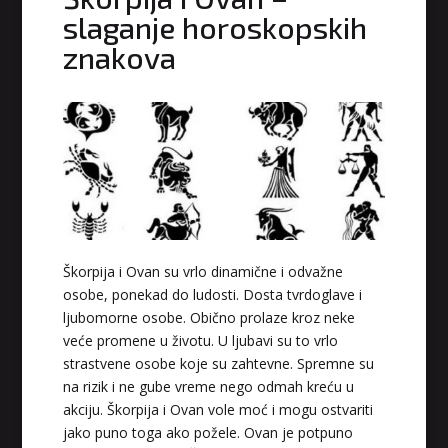
slaganje horoskopskih
znakova
Škorpija i Ovan su vrlo dinamične i odvažne
osobe, ponekad do ludosti. Dosta tvrdoglave i
ljubomorne osobe. Obično prolaze kroz neke
veće promene u životu. U ljubavi su to vrlo
strastvene osobe koje su zahtevne. Spremne su
na rizik i ne gube vreme nego odmah kreću u
akciju. Škorpija i Ovan vole moć i mogu ostvariti
jako puno toga ako požele. Ovan je potpuno