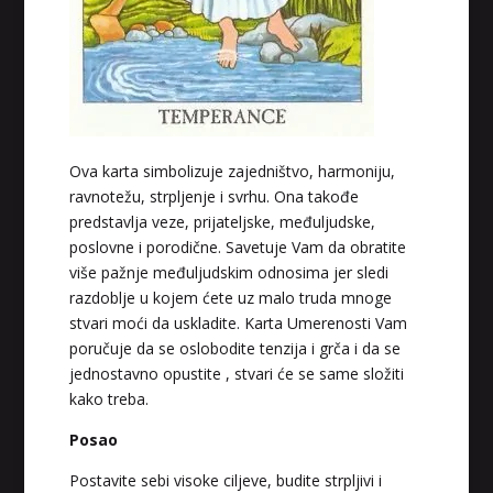
Ova karta simbolizuje zajedništvo, harmoniju,
ravnotežu, strpljenje i svrhu. Ona takođe
predstavlja veze, prijateljske, međuljudske,
poslovne i porodične. Savetuje Vam da obratite
više pažnje međuljudskim odnosima jer sledi
razdoblje u kojem ćete uz malo truda mnoge
stvari moći da uskladite. Karta Umerenosti Vam
poručuje da se oslobodite tenzija i grča i da se
jednostavno opustite , stvari će se same složiti
kako treba.
Posao
Postavite sebi visoke ciljeve, budite strpljivi i