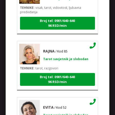
TEHNIKE:
visak, tarot, vidovitost, ljubavna
predviđanja
Broj tel: 0901/640-640
96 RSD/min
RAJNA
/ Kod 85
Tarot savjetnik je slobodan
TEHNIKE:
tarot, razgovori
Broj tel: 0901/640-640
96 RSD/min
EVITA
/ Kod 52
Tarot savjetnik je slobodan