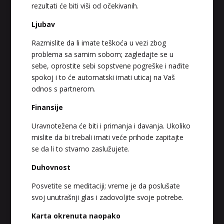
rezultati će biti viši od očekivanih.
Ljubav
Razmislite da li imate teškoća u vezi zbog
problema sa samim sobom; zagledajte se u
sebe, oprostite sebi sopstvene pogreške i nađite
spokoj i to će automatski imati uticaj na Vaš
odnos s partnerom.
Finansije
Uravnotežena će biti i primanja i davanja. Ukoliko
mislite da bi trebali imati veće prihode zapitajte
se da li to stvarno zaslužujete.
Duhovnost
Posvetite se meditaciji; vreme je da poslušate
svoj unutrašnji glas i zadovoljite svoje potrebe.
Karta okrenuta naopako