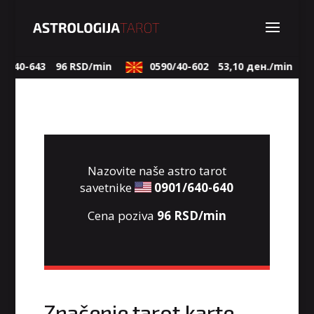
/640-643
96 RSD/min
0590/40-602
53,10 ден./min
Nazovite naše astro tarot
savetnike
0901/640-640
Cena poziva
96 RSD/min
Značenje tarot karte