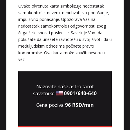
Ovako okrenuta karta simbolizuje nedostatak
samokontrole, neveru, neprihvatljivo ponašanje,
impulsivno ponašanje. Upozorava Vas na
nedostatak samokontrole i odgovornosti zbog
čega ćete snositi posledice. Savetuje Vam da
pokušate da unesete ravnotežu u svoj život i da u
međuljudskim odnosima počnete praviti
kompromise. Ova karta može značiti neveru u
vezi.
Nazovite naše astro tarot
savetnike
0901/640-640
Cena poziva
96 RSD/min
KRISTINA
/ Kod 160
Tarot savjetnik je zauzet